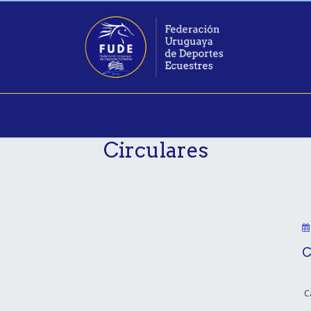
as
Calendario 2026
Eventos
Federados
Noticias
Gal
Circulares
C
Ca