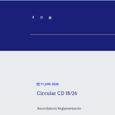
Ir al contenido
Inicio
La FUDE
Disciplin
11 JUN 2026
Circular CD 18/26
Recordatorio Reglamentación