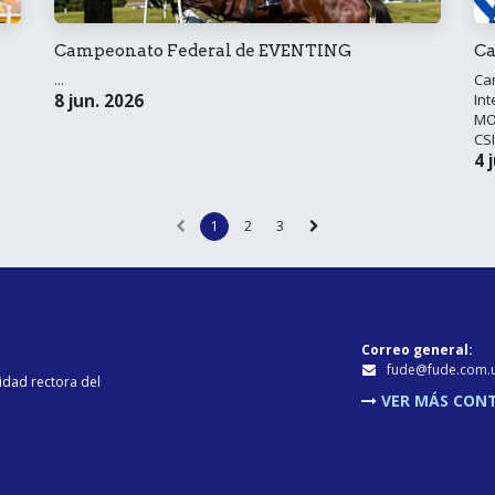
Campeonato Federal de EVENTING
Ca
...
Ca
8 jun. 2026
Int
MOD
CSI
4 
1
2
3
Correo general:
fu​de@fude.com.
idad rectora del
VER MÁS CON